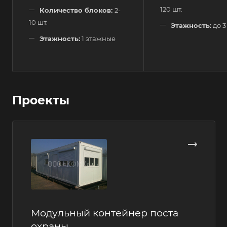
120 шт.
Количество блоков:
2-
10 шт.
Этажность:
до 3
Этажность:
1 этажные
Проекты
Модульный контейнер поста
охраны